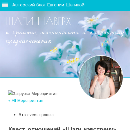
Авторский блог Евгении Шагиной
ШАГИ НАВЕРХ
к красоте, осознанности и жизненному
предназначению
Наверх
« All Мероприятия
Это event прошло.
Квест отношений «Шаги навстречу».