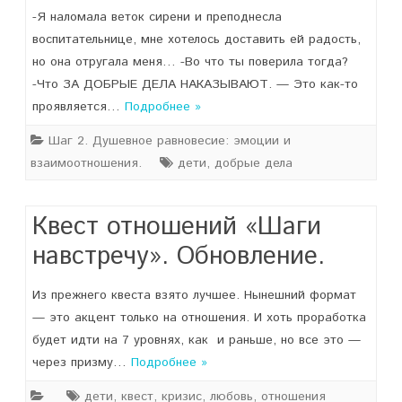
-Я наломала веток сирени и преподнесла
воспитательнице, мне хотелось доставить ей радость,
но она отругала меня… -Во что ты поверила тогда?
-Что ЗА ДОБРЫЕ ДЕЛА НАКАЗЫВАЮТ. — Это как-то
проявляется…
Подробнее »
Шаг 2. Душевное равновесие: эмоции и
взаимоотношения.
дети
,
добрые дела
Квест отношений «Шаги
навстречу». Обновление.
Из прежнего квеста взято лучшее. Нынешний формат
— это акцент только на отношения. И хоть проработка
будет идти на 7 уровнях, как и раньше, но все это —
через призму…
Подробнее »
дети
,
квест
,
кризис
,
любовь
,
отношения