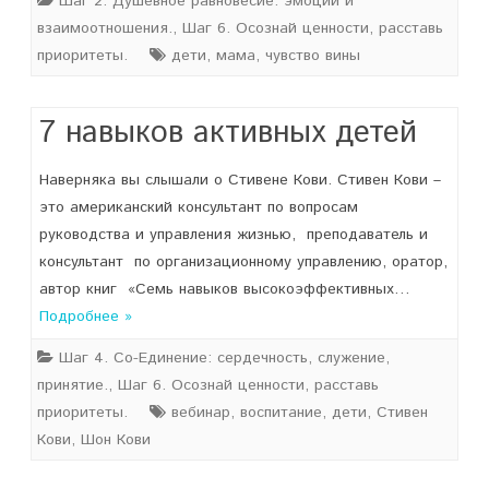
Шаг 2. Душевное равновесие: эмоции и
взаимоотношения.
,
Шаг 6. Осознай ценности, расставь
приоритеты.
дети
,
мама
,
чувство вины
7 навыков активных детей
Наверняка вы слышали о Стивене Кови. Стивен Кови –
это американский консультант по вопросам
руководства и управления жизнью, преподаватель и
консультант по организационному управлению, оратор,
автор книг «Семь навыков высокоэффективных…
Подробнее »
Шаг 4. Со-Единение: сердечность, служение,
принятие.
,
Шаг 6. Осознай ценности, расставь
приоритеты.
вебинар
,
воспитание
,
дети
,
Стивен
Кови
,
Шон Кови