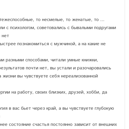
атежеспособные, то несмелые, то женатые, то …
ли с психологом, советовались с бывалыми подругами
 нет
быстрее познакомиться с мужчиной, а на какие не
и разными способами, читали умные книжки,
результатов почти нет, вы устали и разочаровались
а жизни вы чувствуете себя нереализованной
ргии на работу, своих близких, друзей, хобби, да
гия в вас бьет через край, а вы чувствуете глубокую
ы
ннее состояние счастья постоянно зависит от внешних