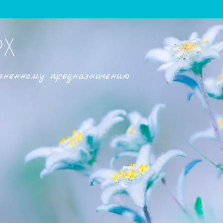
РХ
зненному предназначению