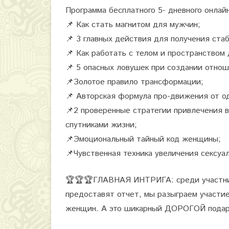
Программа бесплатного 5- дневного онлайн
📌
Как стать магнитом для мужчин;
📌
3 главных действия для получения ста
📌
Как работать с телом и пространством
📌
5 опасных ловушек при создании отнош
📌
Золотое правило трансформации;
📌
Авторская формула про-движения от од
📌
2 проверенные стратегии привлечения 
спутниками жизни;
📌
Эмоциональный тайный код женщины;
📌
Чувственная техника увеличения сексуа
🏆
🏆
🏆
ГЛАВНАЯ ИНТРИГА: среди участниц
предоставят отчет, мы разыграем участи
женщин. А это шикарный ДОРОГОЙ подар