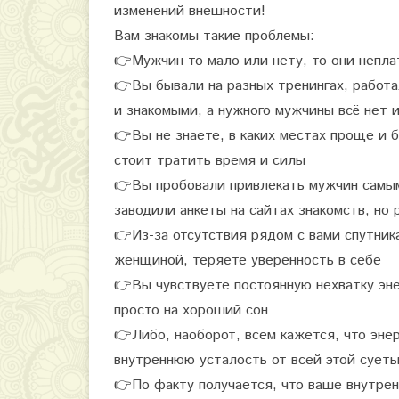
изменений внешности!
р
Вам знакомы такие проблемы:
о
👉
Мужчин то мало или нету, то они непл
👉
Вы бывали на разных тренингах, работа
с
и знакомыми, а нужного мужчины всё нет и
т
👉
Вы не знаете, в каких местах проще и 
ы
стоит тратить время и силы
х
👉
Вы пробовали привлекать мужчин самым
заводили анкеты на сайтах знакомств, но 
ш
👉
Из-за отсутствия рядом с вами спутник
а
женщиной, теряете уверенность в себе
г
👉
Вы чувствуете постоянную нехватку эне
о
просто на хороший сон
👉
Либо, наоборот, всем кажется, что энер
в
внутреннюю усталость от всей этой сует
о
👉
По факту получается, что ваше внутре
т