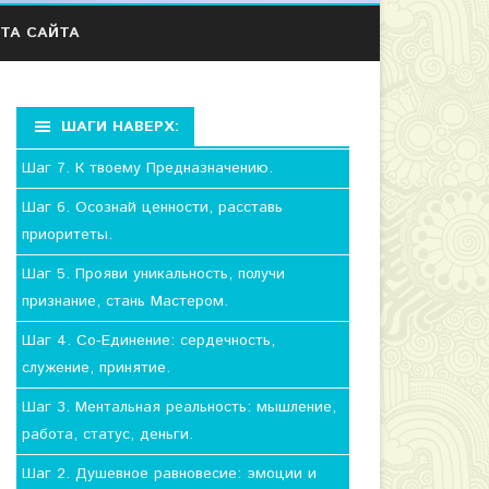
ТА САЙТА
ШАГИ НАВЕРХ:
Шаг 7. К твоему Предназначению.
Шаг 6. Осознай ценности, расставь
приоритеты.
Шаг 5. Прояви уникальность, получи
признание, стань Мастером.
Шаг 4. Со-Единение: сердечность,
служение, принятие.
Шаг 3. Ментальная реальность: мышление,
работа, статус, деньги.
Шаг 2. Душевное равновесие: эмоции и