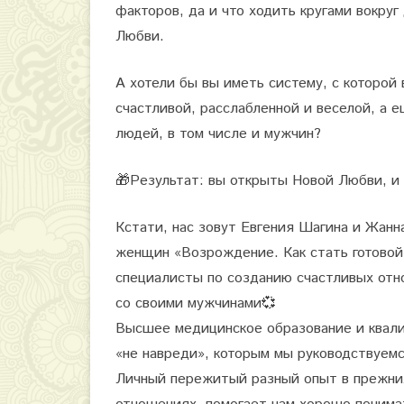
факторов, да и что ходить кругами вокруг
о
Любви.
д
А хотели бы вы иметь систему, с которой
и
счастливой, расслабленной и веселой, а 
н
людей, в том числе и мужчин?
о
🎁
Результат: вы открыты Новой Любви, и 
ч
е
Кстати, нас зовут Евгения Шагина и Жанн
женщин «Возрождение. Как стать готовой 
с
специалисты по созданию счастливых отно
т
со своими мужчинами
💞
в
Высшее медицинское образование и квали
а
«не навреди», которым мы руководствуемс
Личный пережитый разный опыт в прежни
к