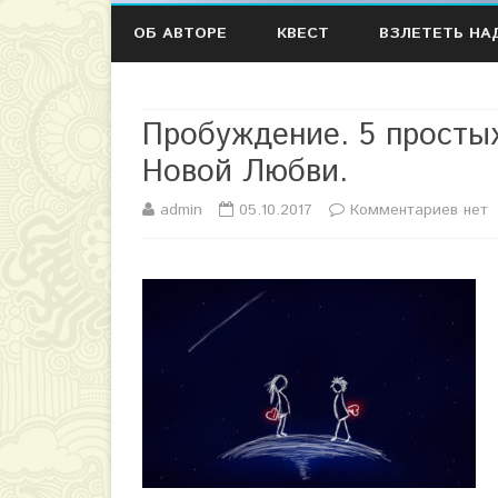
ОБ АВТОРЕ
КВЕСТ
ВЗЛЕТЕТЬ НА
Пробуждение. 5 простых
Новой Любви.
admin
05.10.2017
Комментариев
к
нет
з
а
п
и
с
и
П