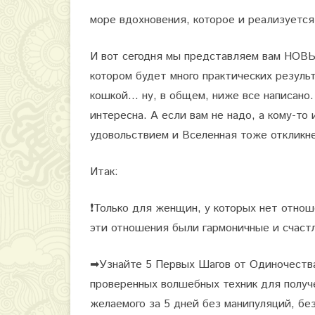
р
море вдохновения, которое и реализуется
о
И вот сегодня мы представляем вам НО
б
котором будет много практических резуль
у
кошкой… ну, в общем, ниже все написано. 
ж
интересна. А если вам не надо, а кому-то
удовольствием и Вселенная тоже откликнет
д
е
Итак:
н
❗
Только для женщин, у которых нет отнош
и
эти отношения были гармоничные и счаст
е
.
➡
Узнайте 5 Первых Шагов от Одиночеств
проверенных волшебных техник для получ
5
желаемого за 5 дней без манипуляций, бе
п