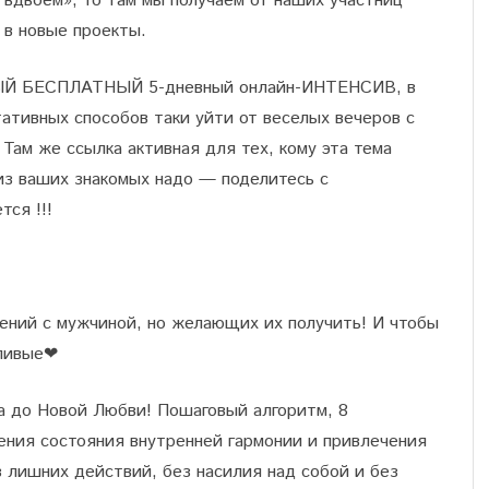
вдвоем», то там мы получаем от наших участниц
 в новые проекты.
ВЫЙ БЕСПЛАТНЫЙ 5-дневный онлайн-ИНТЕНСИВ, в
тативных способов таки уйти от веселых вечеров с
Там же ссылка активная для тех, кому эта тема
 из ваших знакомых надо — поделитесь с
ся !!!
ений с мужчиной, но желающих их получить! И чтобы
ливые
❤
а до Новой Любви! Пошаговый алгоритм, 8
ения состояния внутренней гармонии и привлечения
з лишних действий, без насилия над собой и без