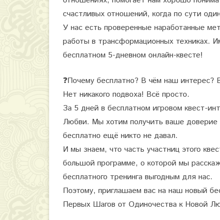
отношениях, помогает нам хорошо понимат
Н
счастливых отношений, когда по сути один
о
У нас есть проверенные наработанные мет
в
работы в трансформационных техниках. И
бесплатном 5-дневном онлайн-квесте!
о
й
❓
Почему бесплатно? В чём наш интерес? 
Л
Нет никакого подвоха! Всё просто.
ю
За 5 дней в бесплатном игровом квест-ин
Любви. Мы хотим получить ваше доверие и
б
бесплатно ещё никто не давал.
в
И мы знаем, что часть участниц этого кве
и
большой программе, о которой мы расска
.
бесплатного тренинга выгодным для нас.
Поэтому, приглашаем вас на наш новый б
Первых Шагов от Одиночества к Новой Лю