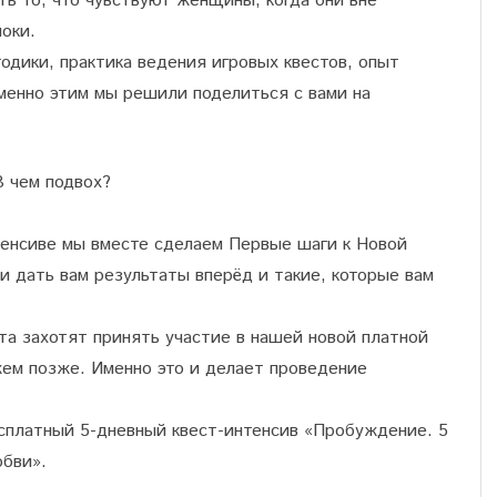
ь то, что чувствуют женщины, когда они вне
оки.
одики, практика ведения игровых квестов, опыт
менно этим мы решили поделиться с вами на
В чем подвох?
тенсиве мы вместе сделаем Первые шаги к Новой
 дать вам результаты вперёд и такие, которые вам
ста захотят принять участие в нашей новой платной
жем позже. Именно это и делает проведение
есплатный 5-дневный квест-интенсив «Пробуждение. 5
бви».