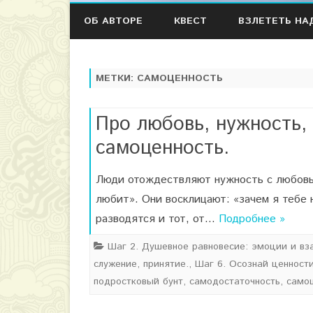
ОБ АВТОРЕ
КВЕСТ
ВЗЛЕТЕТЬ НА
МЕТКИ:
САМОЦЕННОСТЬ
Про любовь, нужность,
самоценность.
Люди отождествляют нужность с любовью
любит». Они восклицают: «зачем я тебе
разводятся и тот, от…
Подробнее »
Шаг 2. Душевное равновесие: эмоции и вз
служение, принятие.
,
Шаг 6. Осознай ценности
подростковый бунт
,
самодостаточность
,
само