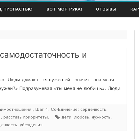
Наверх
Д ПРОПАСТЬЮ
ВОТ МОЯ РУКА!
ОТЗЫВЫ
КАР
 самодостаточность и
. Люди думают: «я нужен ей, значит, она меня
 нужен?» Подразумевая «ты меня не любишь». Люди
аимоотношения.
,
Шаг 4. Со-Единение: сердечность,
, расставь приоритеты.
дети
,
любовь
,
нужность
,
ценность
,
убеждения