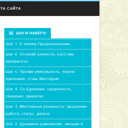
ТА САЙТА
ШАГИ НАВЕРХ:
Шаг 7. К твоему Предназначению.
Шаг 6. Осознай ценности, расставь
приоритеты.
Шаг 5. Прояви уникальность, получи
признание, стань Мастером.
Шаг 4. Со-Единение: сердечность,
служение, принятие.
Шаг 3. Ментальная реальность: мышление,
работа, статус, деньги.
Шаг 2. Душевное равновесие: эмоции и