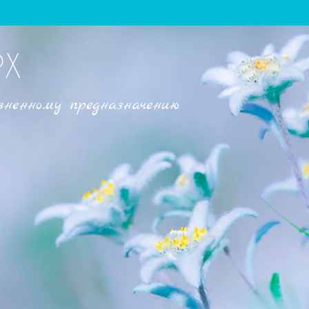
РХ
зненному предназначению