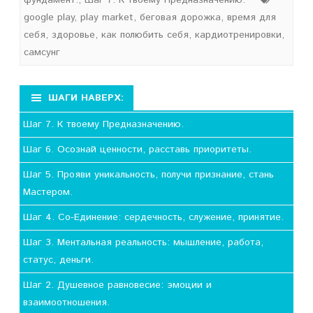
фундамент.
,
Шаг 7. К твоему Предназначению.
google play
,
play market
,
беговая дорожка
,
время для
себя
,
здоровье
,
как полюбить себя
,
кардиотренировки
,
самсунг
ШАГИ НАВЕРХ:
Шаг 7. К твоему Предназначению.
Шаг 6. Осознай ценности, расставь приоритеты.
Шаг 5. Прояви уникальность, получи признание, стань
Мастером.
Шаг 4. Со-Единение: сердечность, служение, принятие.
Шаг 3. Ментальная реальность: мышление, работа,
статус, деньги.
Шаг 2. Душевное равновесие: эмоции и
взаимоотношения.