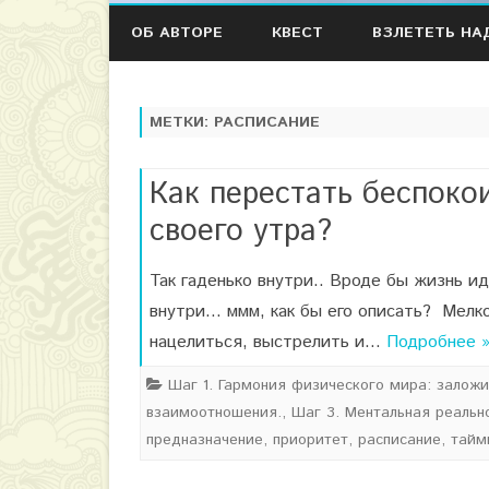
ОБ АВТОРЕ
КВЕСТ
ВЗЛЕТЕТЬ НА
МЕТКИ:
РАСПИСАНИЕ
Как перестать беспоко
своего утра?
Так гаденько внутри.. Вроде бы жизнь и
внутри… ммм, как бы его описать? Мелк
нацелиться, выстрелить и…
Подробнее 
Шаг 1. Гармония физического мира: залож
взаимоотношения.
,
Шаг 3. Ментальная реально
предназначение
,
приоритет
,
расписание
,
тайм