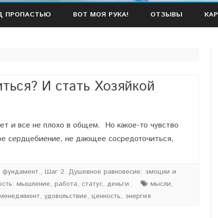
Наверх
Д ПРОПАСТЬЮ
ВОТ МОЯ РУКА!
ОТЗЫВЫ
КАР
иться? И стать Хозяйкой
дет и все не плохо в общем. Но какое-то чувство
ое сердцебиение, не дающее сосредоточиться,
»
и фундамент.
,
Шаг 2. Душевное равновесие: эмоции и
сть: мышление, работа, статус, деньги.
мысли
,
менеджмент
,
удовольствие
,
ценность
,
энергия