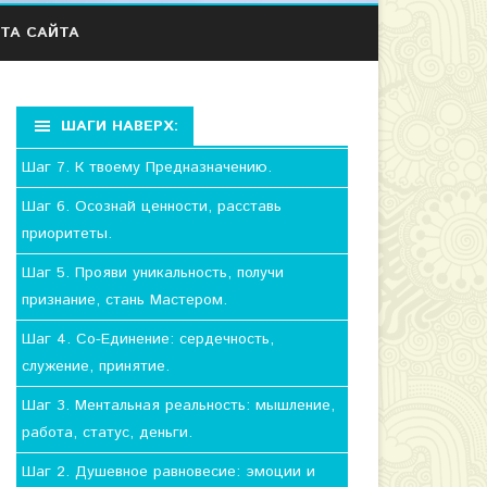
ТА САЙТА
ШАГИ НАВЕРХ:
Шаг 7. К твоему Предназначению.
Шаг 6. Осознай ценности, расставь
приоритеты.
Шаг 5. Прояви уникальность, получи
признание, стань Мастером.
Шаг 4. Со-Единение: сердечность,
служение, принятие.
Шаг 3. Ментальная реальность: мышление,
работа, статус, деньги.
Шаг 2. Душевное равновесие: эмоции и