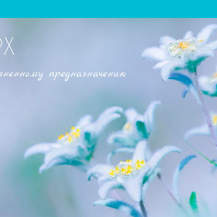
РХ
зненному предназначению