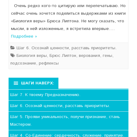
Очень редко кого-то цитирую или перепечатываю. Но
сейчас очень хочется поделиться выдержками из книги
«Биология веры» Брюса Липтона. Не могу сказать, что
мысли, в ней изложенные, я встретила впервые….
Подробнее »
Шаг 6. Осознай ценности, расставь приоритеты.
Биология веры
,
Брюс Липтон
,
верования
,
гены
,
подсознание
,
рефлексы
ШАГИ НАВЕРХ:
Шаг 7. К твоему Предназначению.
Шаг 6. Осознай ценности, расставь приоритеты.
Шаг 5. Прояви уникальность, получи признание, стань
Мастером.
Шаг 4. Со-Единение: сердечность, служение, принятие.