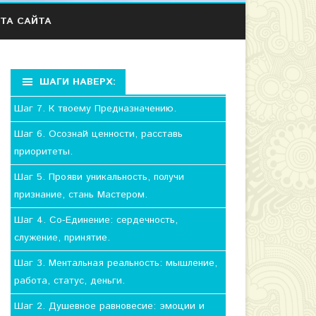
ТА САЙТА
ШАГИ НАВЕРХ:
Шаг 7. К твоему Предназначению.
Шаг 6. Осознай ценности, расставь
приоритеты.
Шаг 5. Прояви уникальность, получи
признание, стань Мастером.
Шаг 4. Со-Единение: сердечность,
служение, принятие.
Шаг 3. Ментальная реальность: мышление,
работа, статус, деньги.
Шаг 2. Душевное равновесие: эмоции и