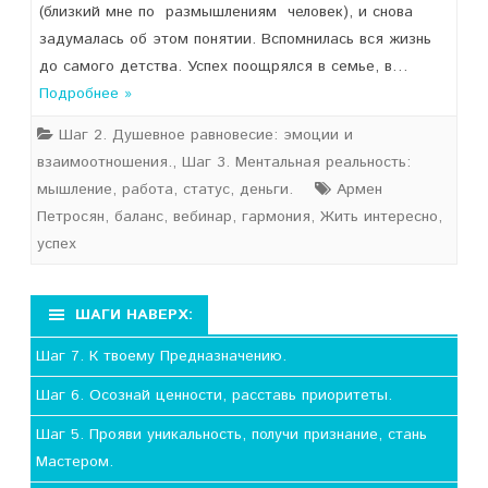
(близкий мне по размышлениям человек), и снова
задумалась об этом понятии. Вспомнилась вся жизнь
до самого детства. Успех поощрялся в семье, в…
Подробнее »
Шаг 2. Душевное равновесие: эмоции и
взаимоотношения.
,
Шаг 3. Ментальная реальность:
мышление, работа, статус, деньги.
Армен
Петросян
,
баланс
,
вебинар
,
гармония
,
Жить интересно
,
успех
ШАГИ НАВЕРХ:
Шаг 7. К твоему Предназначению.
Шаг 6. Осознай ценности, расставь приоритеты.
Шаг 5. Прояви уникальность, получи признание, стань
Мастером.