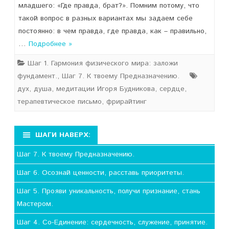
младшего: «Где правда, брат?». Помним потому, что
такой вопрос в разных вариантах мы задаем себе
постоянно: в чем правда, где правда, как – правильно,
…
Подробнее »
Шаг 1. Гармония физического мира: заложи
фундамент.
,
Шаг 7. К твоему Предназначению.
дух
,
душа
,
медитации Игоря Будникова
,
сердце
,
терапевтическое письмо
,
фрирайтинг
ШАГИ НАВЕРХ:
Шаг 7. К твоему Предназначению.
Шаг 6. Осознай ценности, расставь приоритеты.
Шаг 5. Прояви уникальность, получи признание, стань
Мастером.
Шаг 4. Со-Единение: сердечность, служение, принятие.