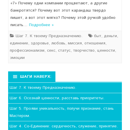
«7» Почему одни компании процветают, а другие
банкротятся? Почему вот этот карандаш твердо
пишет, а вот этот мягко? Почему этой ручкой удобно
писать…
Подробнее »
Шаг 7. К твоему Предназначению.
быт
,
деньги
,
единение
,
здоровье
,
любовь
,
миссия
,
отношения
,
профессионализм
,
секс
,
статус
,
творчество
,
ценности
,
эмоции
ШАГИ НАВЕРХ:
Шаг 7. К твоему Предназначению.
Шаг 6. Осознай ценности, расставь приоритеты.
Шаг 5. Прояви уникальность, получи признание, стань
Мастером.
Шаг 4. Со-Единение: сердечность, служение, принятие.