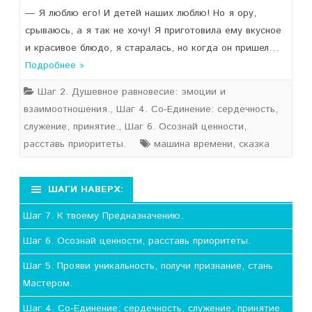
— Я люблю его! И детей наших люблю! Но я ору,
срываюсь, а я так не хочу! Я приготовила ему вкусное
и красивое блюдо, я старалась, но когда он пришел…
Подробнее »
Шаг 2. Душевное равновесие: эмоции и
взаимоотношения.
,
Шаг 4. Со-Единение: сердечность,
служение, принятие.
,
Шаг 6. Осознай ценности,
расставь приоритеты.
машина времени
,
сказка
ШАГИ НАВЕРХ:
Шаг 7. К твоему Предназначению.
Шаг 6. Осознай ценности, расставь приоритеты.
Шаг 5. Прояви уникальность, получи признание, стань
Мастером.
Шаг 4. Со-Единение: сердечность, служение, принятие.