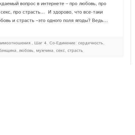
даемый вопрос в интернете – про любовь, про
секс, про страсть… И здорово, что все-таки
юбовь и страсть –это одного поля ягоды? Ведь…
аимоотношения.
,
Шаг 4. Со-Единение: сердечность,
енщина
,
любовь
,
мужчина
,
секс
,
страсть