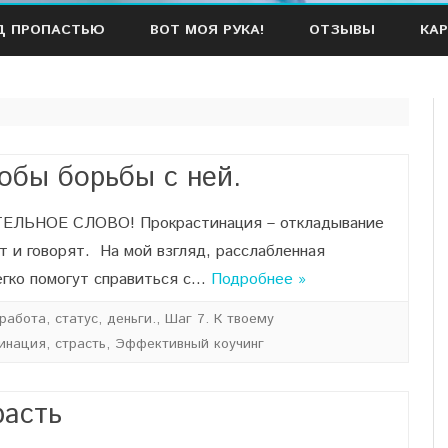
Наверх
Д ПРОПАСТЬЮ
ВОТ МОЯ РУКА!
ОТЗЫВЫ
КАР
обы борьбы с ней.
НОЕ СЛОВО! Прокрастинация – откладывание
т и говорят. На мой взгляд, расслабленная
егко помогут справиться с…
Подробнее »
абота, статус, деньги.
,
Шаг 7. К твоему
инация
,
страсть
,
Эффективный коучинг
расть