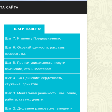
ТА САЙТА
ШАГИ НАВЕРХ:
Шаг 7. К твоему Предназначению.
Шаг 6. Осознай ценности, расставь
приоритеты.
Шаг 5. Прояви уникальность, получи
признание, стань Мастером.
Шаг 4. Со-Единение: сердечность,
служение, принятие.
Шаг 3. Ментальная реальность: мышление,
работа, статус, деньги.
Шаг 2. Душевное равновесие: эмоции и