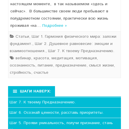
настоящем моменте, в так называемом «здесь и
сейчас». В большинстве своем люди пребывают в
полудремотном состоянии, практически всю жизнь
проживая «на…
Подробнее »
Статьи
,
Шаг 1. Гармония физического мира: заложи
фундамент.
,
Шаг 2. Душевное равновесие: эмоции и
взаимоотношения.
,
Шаг 7. К твоему Предназначению.
вебинар
,
красота
,
медитация
,
мотивация
,
осознанность
,
питание
,
предназначение
,
смысл жизни
,
стройность
,
счастье
ШАГИ НАВЕРХ:
Шаг 7. К твоему Предназначению.
Шаг 6. Осознай ценности, расставь приоритеты.
Шаг 5. Прояви уникальность, получи признание, стань