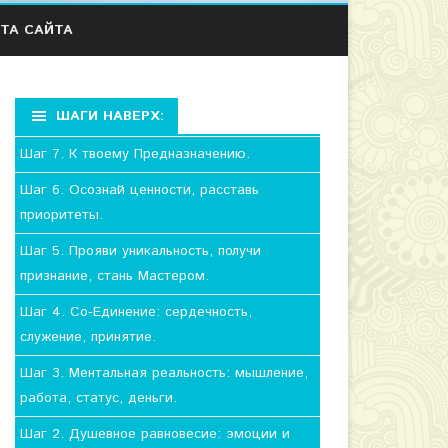
ТА САЙТА
ШАГИ НАВЕРХ:
Шаг 7. К твоему Предназначению.
Шаг 6. Осознай ценности, расставь
приоритеты.
Шаг 5. Прояви уникальность, получи
признание, стань Мастером.
Шаг 4. Со-Единение: сердечность,
служение, принятие.
Шаг 3. Ментальная реальность: мышление,
работа, статус, деньги.
Шаг 2. Душевное равновесие: эмоции и