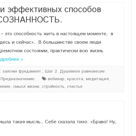
 и эффективных способов
ОСОЗНАННОСТЬ.
это способность жить в настоящем моменте, в
здесь и сейчас». В большинстве своем люди
дремотном состоянии, практически всю жизнь
дробнее »
: заложи фундамент.
,
Шаг 2. Душевное равновесие:
 Предназначению.
вебинар
,
красота
,
медитация
,
чение
,
смысл жизни
,
стройность
,
счастье
ла такая мысль.. Себе сказала тихо: «Браво! Ну,