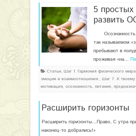
5 простых
развить 
Осознанность – 
так называемом «
пребывают в полу
проживая «на…
По
Статьи
,
Шаг 1. Гармония физического мира
эмоции и взаимоотношения.
,
Шаг 7. К твоему
мотивация
,
осознанность
,
питание
,
предназна
Расширить горизонты
Расширить горизонты…Право, С утра приш
наконец-то добрались!»