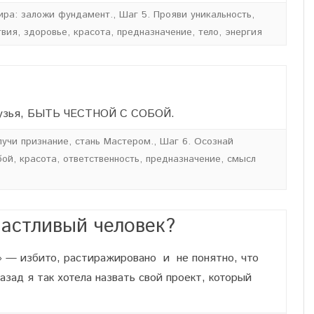
ира: заложи фундамент.
,
Шаг 5. Прояви уникальность,
твия
,
здоровье
,
красота
,
предназначение
,
тело
,
энергия
друзья, БЫТЬ ЧЕСТНОЙ С СОБОЙ.
лучи признание, стань Мастером.
,
Шаг 6. Осознай
бой
,
красота
,
ответственность
,
предназначение
,
смысл
астливый человек?
к» — избито, растиражировано и не понятно, что
азад я так хотела назвать свой проект, который