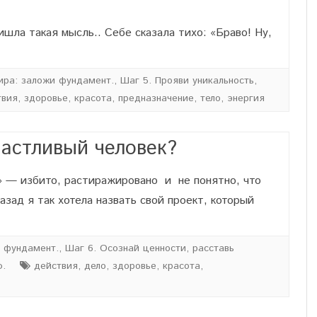
ла такая мысль.. Себе сказала тихо: «Браво! Ну,
ира: заложи фундамент.
,
Шаг 5. Прояви уникальность,
твия
,
здоровье
,
красота
,
предназначение
,
тело
,
энергия
астливый человек?
к» — избито, растиражировано и не понятно, что
азад я так хотела назвать свой проект, который
и фундамент.
,
Шаг 6. Осознай ценности, расставь
ю.
действия
,
дело
,
здоровье
,
красота
,