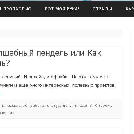
Наверх
Д ПРОПАСТЬЮ
ВОТ МОЯ РУКА!
ОТЗЫВЫ
КАР
лшебный пендель или Как
нь?
 ленивый. И онлайн, и офлайн. На эту тему есть
учинги и еще много интересных, полезных проектов.
»
ть: мышление, работа, статус, деньги.
,
Шаг 7. К твоему
энергия