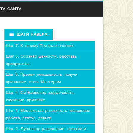
ТА САЙТА
ШАГИ НАВЕРХ:
Шаг 7. К твоему Предназначению.
Шаг 6. Осознай ценности, расставь
приоритеты.
Шаг 5. Прояви уникальность, получи
признание, стань Мастером.
Шаг 4. Со-Единение: сердечность,
служение, принятие.
Шаг 3. Ментальная реальность: мышление,
работа, статус, деньги.
Шаг 2. Душевное равновесие: эмоции и