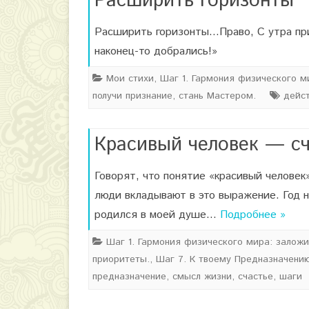
Расширить горизонты
Расширить горизонты…Право, С утра приш
наконец-то добрались!»
Мои стихи
,
Шаг 1. Гармония физического м
получи признание, стань Мастером.
дейс
Красивый человек — сч
Говорят, что понятие «красивый челове
люди вкладывают в это выражение. Год н
родился в моей душе…
Подробнее »
Шаг 1. Гармония физического мира: залож
приоритеты.
,
Шаг 7. К твоему Предназначени
предназначение
,
смысл жизни
,
счастье
,
шаги