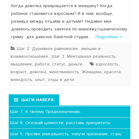
Когда девочка превращается в женщину? Когда
ребенок становится взрослым? И в чем, вообще,
разница между отцами и детьми? Недавно мне
довелось проводить занятия по макияжу/сценическому
гриму для девочек балетной студии….
Подробнее »
Шаг 2. Душевное равновесие: эмоции и
взаимоотношения.
,
Шаг 3. Ментальная реальность:
мышление, работа, статус, деньги.
взрослость
,
возраст
,
девочка
,
женственность
,
Женщина
,
красота
,
молодость
,
опыт
,
отцы и дети
ШАГИ НАВЕРХ:
Шаг 7. К твоему Предназначению.
Шаг 6. Осознай ценности, расставь приоритеты.
Шаг 5. Прояви уникальность, получи признание, стань