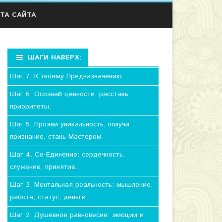
ТА САЙТА
ШАГИ НАВЕРХ:
Шаг 7. К твоему Предназначению.
Шаг 6. Осознай ценности, расставь
приоритеты.
Шаг 5. Прояви уникальность, получи
признание, стань Мастером.
Шаг 4. Со-Единение: сердечность,
служение, принятие.
Шаг 3. Ментальная реальность: мышление,
работа, статус, деньги.
Шаг 2. Душевное равновесие: эмоции и