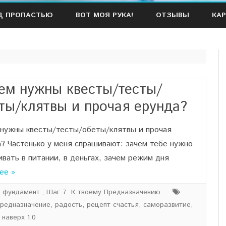
Наверх
Д ПРОПАСТЬЮ
ВОТ МОЯ РУКА!
ОТЗЫВЫ
КАР
ем нужны квесты/тесты/
ты/клятвы и прочая ерунда?
 нужны квесты/тесты/обеты/клятвы и прочая
? Частенько у меня спрашивают: зачем тебе нужно
ивать в питании, в деньгах, зачем режим дня
ее »
и фундамент.
,
Шаг 7. К твоему Предназначению.
предназначение
,
радость
,
рецепт счастья
,
саморазвитие
,
наверх 1.0