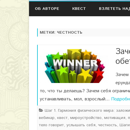
ОБ АВТОРЕ
КВЕСТ
ВЗЛЕТЕТЬ НА
МЕТКИ:
ЧЕСТНОСТЬ
Зач
обе
Зачем
ерунда
то, что ты делаешь? Зачем себя огранич
устанавливать, мол, взрослый…
Подробн
Шаг 1. Гармония физического мира: залож
вебинар
,
квест
,
мироустройство
,
мотивация
,
тело говорит
,
услышать себя
,
честность
,
Шаги 