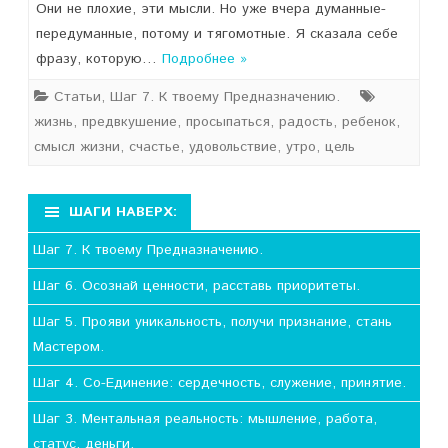
Они не плохие, эти мысли. Но уже вчера думанные-
передуманные, потому и тягомотные. Я сказала себе
фразу, которую…
Подробнее »
Статьи
,
Шаг 7. К твоему Предназначению.
жизнь
,
предвкушение
,
просыпаться
,
радость
,
ребенок
,
смысл жизни
,
счастье
,
удовольствие
,
утро
,
цель
ШАГИ НАВЕРХ:
Шаг 7. К твоему Предназначению.
Шаг 6. Осознай ценности, расставь приоритеты.
Шаг 5. Прояви уникальность, получи признание, стань
Мастером.
Шаг 4. Со-Единение: сердечность, служение, принятие.
Шаг 3. Ментальная реальность: мышление, работа,
статус, деньги.