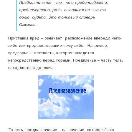
Предназначение – то , что предопределено,
а
предначертано, роль, выпавшая на чью-то
ч
долю, судьба. Это толковый словарь
е
Ожегова.
н
Приставка пред – означает расположение впереди чего-
и
либо или предшествование чему-либо. Например,
предгорье – местность, которая находится
е
непосредственно перед горами. Предплечье – часть тела,
,
находящаяся до плеча.
п
р
и
з
в
а
То есть, предназначение – назначение, которое было