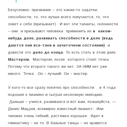
ж
Безусловно, призвание – это какие-то задатки,
способности, то, что лучше всего получается, то, что
е
зовет к себе (призывает). И вот эти таланты, склонности
?
– они и призывают человека применить их
в каком-
нибудь деле, развивать способности в деле (ведь
даются они все-таки в зачаточном состоянии)
и
довести это
дело до конца
. То есть стать в этом деле
Мастером.
Мастером, после которого стоит точка.
Потому что второго такого же нет. ЗА НИМ нет уже
никого. Точка. Он – лучший. Он – мастер.
У кого-то все сразу понятно про способности: в 4 года
подошел к пианино и сыграл несложную мелодию.
Дальше – учился, развивался и вот вам, пожалуйста, —
Денис Мацуев, всемирно известный пианист. Или
человек очень гибкий, растяжка хорошая. Идет в
гимнастику – не то. В бальные танцы – не нравится.