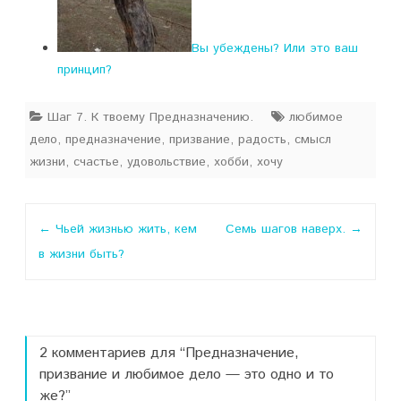
Вы убеждены? Или это ваш
принцип?
Шаг 7. К твоему Предназначению.
любимое
дело
,
предназначение
,
призвание
,
радость
,
смысл
жизни
,
счастье
,
удовольствие
,
хобби
,
хочу
Навигация
←
Чьей жизнью жить, кем
Семь шагов наверх.
→
по
в жизни быть?
записи
2 комментариев для “
Предназначение,
призвание и любимое дело — это одно и то
же?
”