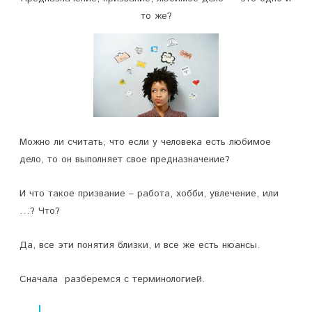
а
то же?
п
и
с
и
П
Можно ли считать, что если у человека есть любимое
р
дело, то он выполняет свое предназначение?
е
И что такое призвание – работа, хобби, увлечение, или
д
…? Что?
н
Да, все эти понятия близки, и все же есть нюансы.
а
з
Сначала разберемся с терминологией.
н