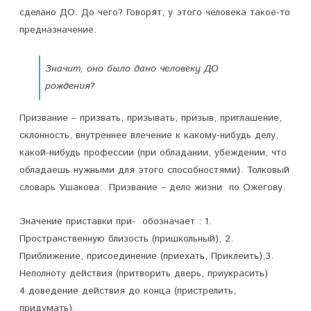
сделано ДО. До чего? Говорят, у этого человека такое-то
н
предназначение.
и
е
Значит, оно было дано человеку ДО
рождения?
и
л
Призвание – призвать, призывать, призыв, приглашение,
склонность, внутреннее влечение к какому-нибудь делу,
ю
какой-нибудь профессии (при обладании, убеждении, что
б
обладаешь нужными для этого способностями). Толковый
и
словарь Ушакова. Призвание – дело жизни по Ожегову.
м
Значение приставки при- обозначает : 1.
о
Пространственную близость (пришкольный), 2.
Приближение, присоединение (приехать, Приклеить),3.
е
Неполноту действия (притворить дверь, приукрасить)
д
4.доведение действия до конца (пристрелить,
е
придумать).