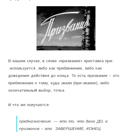
л
о
—
э
т
о
В нашем случае, в слове «призвание» приставка при-
используется либо как приближение, либо как
о
доведение действия до конца. То есть призвание – это
д
приближение к тому, куда звали (при-звание), либо
окончательный выбор, точка.
н
о
И что же получается:
и
предназначение — это то, что дано ДО, а
т
призвание – это ЗАВЕРШЕНИЕ, КОНЕЦ.
о