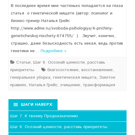
В последнее время мне частенько попадается на глаза
статья о генетической нищете (автор: психолог и
бизнес-тренер Наталья Грейс
http://www.adme.ru/svoboda-psihologiya/4-prichiny-
geneticheskoj-nischety-674755/ ). Звучит, конечно,
страшно, даже безысходность есть некая, ведь против
генетики не…
Подробнее »
Статьи
,
Шаг 6. Осознай ценности, расставь
приоритеты.
благосостояние
,
восстановление
,
генеральная уборка
,
генетическая нищета
,
Золотое
правило
,
Наталья Грейс
,
очищение
,
трансформация
ШАГИ НАВЕРХ:
Шаг 7. К твоему Предназначению.
Шаг 6. Осознай ценности, расставь приоритеты.