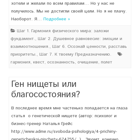
хотели и желали по всем правилам… Но у нас не
получилось. Мы не достигли своей цели. Но я не плачу.
Наоборот. Я…
Подробнее »
Шаг 1. Гармония физического мира: заложи
фундамент.
,
Шаг 2. Душевное равновесие: эмоции и
взаимоотношения.
,
Шаг 6. Осознай ценности, расставь
приоритеты.
,
Шаг 7. К твоему Предназначению.
гармония
,
квест
,
осознанность
,
очищение
,
полет
Ген нищеты или
благосостояния?
В последнее время мне частенько попадается на глаза
статья о генетической нищете (автор: психолог и
бизнес-тренер Наталья Грейс
http://www.adme.ru/svoboda-psihologiya/4-prichiny-
geneticheskoj-nischety-674755/ ). Звучит, конечно,