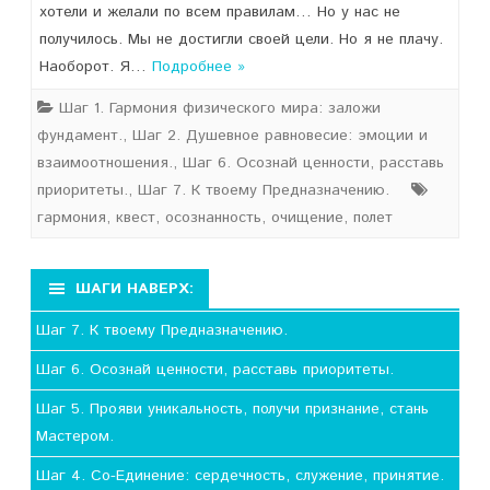
хотели и желали по всем правилам… Но у нас не
получилось. Мы не достигли своей цели. Но я не плачу.
Наоборот. Я…
Подробнее »
Шаг 1. Гармония физического мира: заложи
фундамент.
,
Шаг 2. Душевное равновесие: эмоции и
взаимоотношения.
,
Шаг 6. Осознай ценности, расставь
приоритеты.
,
Шаг 7. К твоему Предназначению.
гармония
,
квест
,
осознанность
,
очищение
,
полет
ШАГИ НАВЕРХ:
Шаг 7. К твоему Предназначению.
Шаг 6. Осознай ценности, расставь приоритеты.
Шаг 5. Прояви уникальность, получи признание, стань
Мастером.
Шаг 4. Со-Единение: сердечность, служение, принятие.