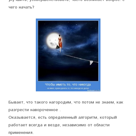
п
чего начать?
и
с
и
С
ч
е
г
о
н
Бывает, что такого нагородим, что потом не знаем, как
разгрести навороченное .
а
Оказывается, есть определенный алгоритм, который
ч
работает всегда и везде, независимо от области
а
применения.