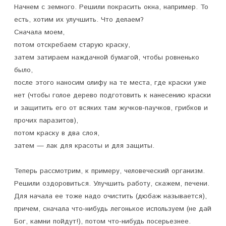
Начнем с земного. Решили покрасить окна, например. То
т
есть, хотим их улучшить. Что делаем?
ь
Сначала моем,
потом отскребаем старую краску,
?
затем затираем наждачной бумагой, чтобы ровненько
было,
после этого наносим олифу на те места, где краски уже
нет (чтобы голое дерево подготовить к нанесению краски
и защитить его от всяких там жучков-паучков, грибков и
прочих паразитов),
потом краску в два слоя,
затем — лак для красоты и для защиты.
Теперь рассмотрим, к примеру, человеческий организм.
Решили оздоровиться. Улучшить работу, скажем, печени.
Для начала ее тоже надо очистить (дюбаж называется),
причем, сначала что-нибудь легонькое используем (не дай
Бог, камни пойдут!), потом что-нибудь посерьезнее.