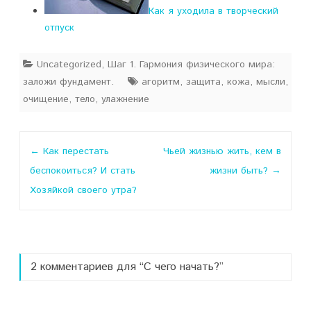
Как я уходила в творческий
отпуск
Uncategorized
,
Шаг 1. Гармония физического мира:
заложи фундамент.
агоритм
,
защита
,
кожа
,
мысли
,
очищение
,
тело
,
улажнение
Навигация
←
Как перестать
Чьей жизнью жить, кем в
по
беспокоиться? И стать
жизни быть?
→
записи
Хозяйкой своего утра?
2 комментариев для “
С чего начать?
”