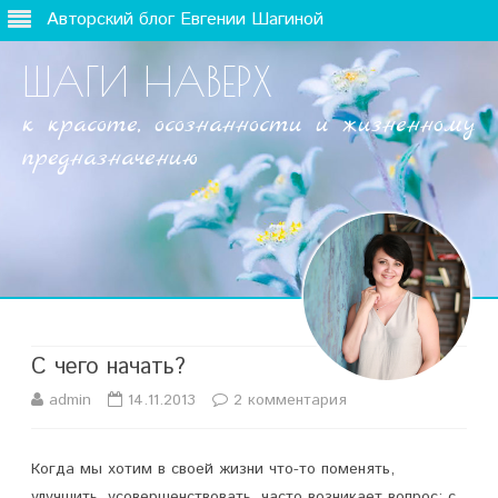
Авторский блог Евгении Шагиной
ШАГИ НАВЕРХ
к красоте, осознанности и жизненному
предназначению
Наверх
С чего начать?
admin
14.11.2013
2 комментария
к
з
Когда мы хотим в своей жизни что-то поменять,
а
улучшить, усовершенствовать, часто возникает вопрос: с