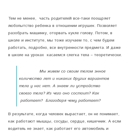
р
е
Тем не менее, часть родителей все-таки поощряет
любопытство ребенка в отношении игрушек. Позволяет
п
разобрать машинку, оторвать кукле голову. Потом, в
р
школе и институте, мы тоже изучаем то, с чем будем
работать, подробно, все внутренности предмета. И даже
а
в школе на уроках касаемся слегка тела – теоретически.
в
е
Мы живем со своим телом энное
количество лет и никаких других вариантов
н
тела у нас нет. А знаем ли устройство
е
своего тела? Из чего оно состоит? Как
м
работает? Благодаря чему работает?
е
В результате, когда человек вырастает, он не понимает,
н
как работают мышцы, сосуды, сердце, кишечник. А если
водитель не знает, как работает его автомобиль и
я