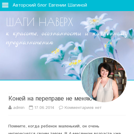
Авторский блог Евгении Шагиной
ШАГИ НАВЕРХ
к красоте, осознанности и жизненному
предназначению
Наверх
Коней на переправе не меняют?
admin
17.06.2014
Комментариев
к
нет
з
Помните, когда ребенок маленький, он очень
а
интересуется своим телом. В 4-месячном возрасте уже