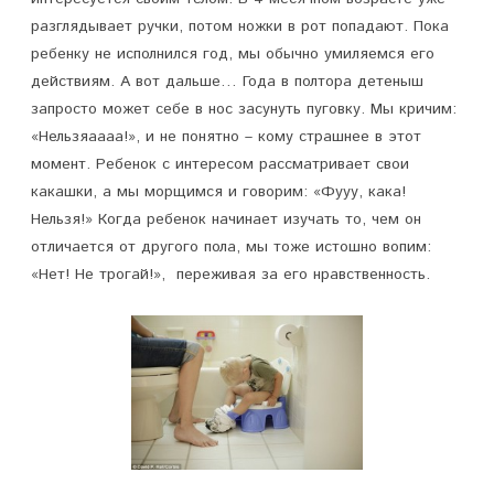
п
разглядывает ручки, потом ножки в рот попадают. Пока
ребенку не исполнился год, мы обычно умиляемся его
и
действиям. А вот дальше… Года в полтора детеныш
с
запросто может себе в нос засунуть пуговку. Мы кричим:
и
«Нельзяаааа!», и не понятно – кому страшнее в этот
момент. Ребенок с интересом рассматривает свои
К
какашки, а мы морщимся и говорим: «Фууу, кака!
о
Нельзя!» Когда ребенок начинает изучать то, чем он
отличается от другого пола, мы тоже истошно вопим:
н
«Нет! Не трогай!», переживая за его нравственность.
е
й
н
а
п
е