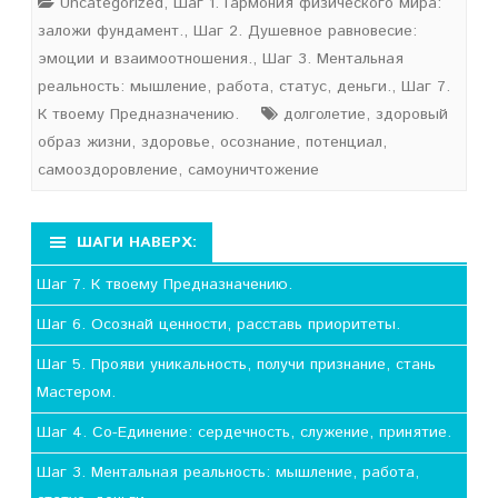
Uncategorized
,
Шаг 1. Гармония физического мира:
заложи фундамент.
,
Шаг 2. Душевное равновесие:
эмоции и взаимоотношения.
,
Шаг 3. Ментальная
реальность: мышление, работа, статус, деньги.
,
Шаг 7.
К твоему Предназначению.
долголетие
,
здоровый
образ жизни
,
здоровье
,
осознание
,
потенциал
,
самооздоровление
,
самоуничтожение
ШАГИ НАВЕРХ:
Шаг 7. К твоему Предназначению.
Шаг 6. Осознай ценности, расставь приоритеты.
Шаг 5. Прояви уникальность, получи признание, стань
Мастером.
Шаг 4. Со-Единение: сердечность, служение, принятие.
Шаг 3. Ментальная реальность: мышление, работа,