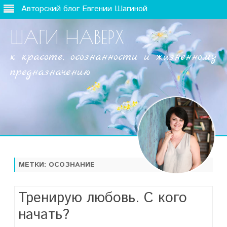
Авторский блог Евгении Шагиной
ШАГИ НАВЕРХ
к красоте, осознанности и жизненному
предназначению
Наверх
МЕТКИ:
ОСОЗНАНИЕ
Тренирую любовь. С кого
начать?