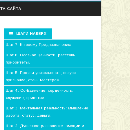
ТА САЙТА
ШАГИ НАВЕРХ:
Шаг 7. К твоему Предназначению.
Шаг 6. Осознай ценности, расставь
приоритеты.
Шаг 5. Прояви уникальность, получи
признание, стань Мастером.
Шаг 4. Со-Единение: сердечность,
служение, принятие.
Шаг 3. Ментальная реальность: мышление,
работа, статус, деньги.
Шаг 2. Душевное равновесие: эмоции и