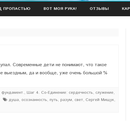
Наверх
Д ПРОПАСТЬЮ
ВОТ МОЯ РУКА!
ОТЗЫВЫ
КАР
пал. Современные дети не понимают, что такое
 не выездным, да и вообще, уже очень большой %
и фундамент.
,
Шаг 4. Со-Единение: сердечность, служение,
душа
,
осознанность
,
путь
,
разум
,
свет
,
Сергей Мищук
,