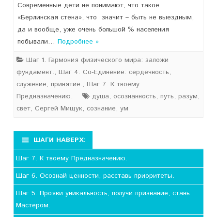
Современные дети не понимают, что такое
«Берлинская стена», что значит – быть не выездным,
да и вообще, уже очень большой % населения
побывали…
Подробнее »
Шаг 1. Гармония физического мира: заложи
фундамент.
,
Шаг 4. Со-Единение: сердечность,
служение, принятие.
,
Шаг 7. К твоему
Предназначению.
душа
,
осознанность
,
путь
,
разум
,
свет
,
Сергей Мищук
,
сознание
,
ум
ШАГИ НАВЕРХ:
Шаг 7. К твоему Предназначению.
Шаг 6. Осознай ценности, расставь приоритеты.
Шаг 5. Прояви уникальность, получи признание, стань
Мастером.