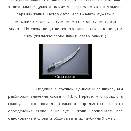
п
ходим, мы не думаем, какие мышцы работают в момент
передвижения. Потому что, если начать думать о
и
механике ходьбы в сам момент ходьбы, можно и
с
упасть. Но слова несут не просто смысл, они еще несут и
и
силу (помните: слово лечит, слово ранит?).
А
в
ы
з
н
Недавно с группой единомышленников, мы
разбирали значение слова «РЯД». Первое, что пришло в
а
голову – это последовательность предметов. Но это
л
определение слова, а не суть. Стали записывать все
и
однокоренные слова и обдумывать их глубинный смысл.
,