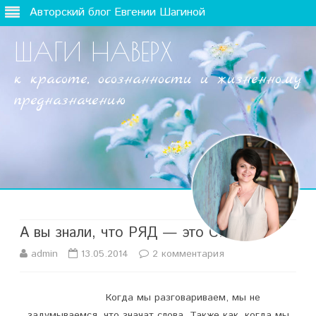
Авторский блог Евгении Шагиной
ШАГИ НАВЕРХ
к красоте, осознанности и жизненному
предназначению
Наверх
А вы знали, что РЯД — это СИЛА?
admin
13.05.2014
2 комментария
к
з
Когда мы разговариваем, мы не
а
задумываемся, что значат слова. Также как, когда мы