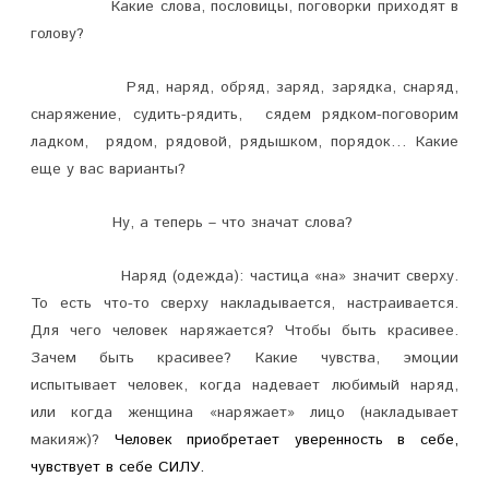
Какие слова, пословицы, поговорки приходят в
ч
голову?
т
Ряд, наряд, обряд, заряд, зарядка, снаряд,
о
снаряжение, судить-рядить, сядем рядком-поговорим
Р
ладком, рядом, рядовой, рядышком, порядок… Какие
еще у вас варианты?
Я
Д
Ну, а теперь – что значат слова?
—
Наряд (одежда): частица «на» значит сверху.
э
То есть что-то сверху накладывается, настраивается.
Для чего человек наряжается? Чтобы быть красивее.
т
Зачем быть красивее? Какие чувства, эмоции
о
испытывает человек, когда надевает любимый наряд,
С
или когда женщина «наряжает» лицо (накладывает
макияж)?
Человек приобретает уверенность в себе,
И
чувствует в себе СИЛУ.
Л