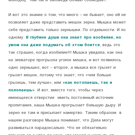
молодец. Как бы и заповедь Божью соблюдает.
И вот это знание о том, что много – не бывает, оно ей не
позволяет даже представить мешок зерна. Мышка может
себе представить только зернышки. По отдельности. И по
одному.
В глубине души она знает про изобилие, но
умом она даже подумать об этом боится
, ведь это
так страшно, когда изобилие!!! Мышка увидела, как она
на элеваторе прогрызла уголок мешка, и вот появилось
одно зернышко, вот – второе, а мышка все грызет и
грызет мешок, потому что знает, что «чем больше
грызешь, тем лучше», или
«как потопаешь, так и
полопаешь»
. И вот, вместо того, чтобы через
имеющееся отверстие иметь постоянный источник
пропитания, наша Мышка прогрызает большую дыру. И
зерно ее там и присыпает намертво. Таким образом в
нашем разговоре Мышка понимает, что Дела могут
развиваться парадоксально. Что не обязательно