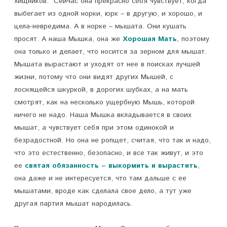
хищников. Сейчас она прекрасно себя чувствует, когда
выбегает из одной норки, юрк – в другую, и хорошо, и
цела-невредима. А в норке – мышата. Они кушать
просят. А наша Мышка, она же
Хорошая Мать
, поэтому
она только и делает, что носится за зерном для мышат.
Мышата вырастают и уходят от нее в поисках лучшей
жизни, потому что они видят других Мышей, с
лоснящейся шкуркой, в дорогих шубках, а на мать
смотрят, как на несколько ущербную Мышь, которой
ничего не надо. Наша Мышка вкладывается в своих
мышат, а чувствует себя при этом одинокой и
безрадостной. Но она не ропщет, считая, что так и надо,
что это естественно, безопасно, и все так живут, и это
ее
святая обязанность – выкормить и вырастить
,
она даже и не интересуется, что там дальше с ее
мышатами, вроде как сделала свое дело, а тут уже
другая партия мышат народилась.