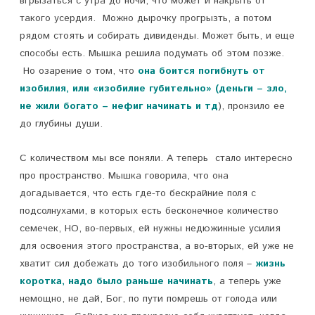
вгрызаться с утра до ночи, что может и накрыть от
такого усердия. Можно дырочку прогрызть, а потом
рядом стоять и собирать дивиденды. Может быть, и еще
способы есть. Мышка решила подумать об этом позже.
Но озарение о том, что
она боится погибнуть от
изобилия, или «изобилие губительно» (деньги – зло,
не жили богато – нефиг начинать и тд
), пронзило ее
до глубины души.
С количеством мы все поняли. А теперь стало интересно
про пространство. Мышка говорила, что она
догадывается, что есть где-то бескрайние поля с
подсолнухами, в которых есть бесконечное количество
семечек, НО, во-первых, ей нужны недюжинные усилия
для освоения этого пространства, а во-вторых, ей уже не
хватит сил добежать до того изобильного поля –
жизнь
коротка, надо было раньше начинать
, а теперь уже
немощно, не дай, Бог, по пути помрешь от голода или