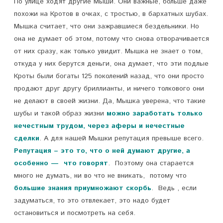
По улице ходят другие Мыши. Они важные, больше даже
похожи на Кротов в очках, с тростью, в бархатных шубах.
Мышка считает, что они зажравшиеся бездельники. Но
она не думает об этом, потому что снова отворачивается
от них сразу, как только увидит. Мышка не знает о том,
откуда у них берутся деньги, она думает, что эти подлые
Кроты были богаты 125 поколений назад, что они просто
продают друг другу бриллианты, и ничего толкового они
не делают в своей жизни. Да, Мышка уверена, что такие
шубы и такой образ жизни
можно заработать только
нечестным трудом, через аферы и нечестные
сделки
. А для нашей Мышки репутация превыше всего.
Репутация – это то, что о ней думают другие, а
особенно — что говорят
. Поэтому она старается
много не думать, ни во что не вникать, потому что
большие знания приумножают скорбь
. Ведь , если
задуматься, то это отвлекает, это надо будет
остановиться и посмотреть на себя.