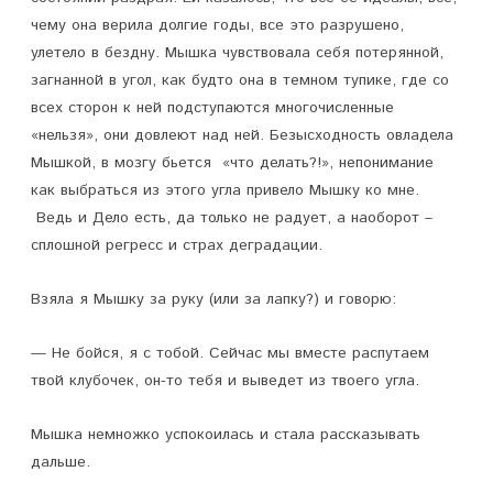
чему она верила долгие годы, все это разрушено,
У
улетело в бездну. Мышка чувствовала себя потерянной,
Н
загнанной в угол, как будто она в темном тупике, где со
Е
всех сторон к ней подступаются многочисленные
«нельзя», они довлеют над ней. Безысходность овладела
В
Мышкой, в мозгу бьется «что делать?!», непонимание
О
как выбраться из этого угла привело Мышку ко мне.
Ведь и Дело есть, да только не радует, а наоборот –
З
сплошной регресс и страх деградации.
М
О
Взяла я Мышку за руку (или за лапку?) и говорю:
Ж
— Не бойся, я с тобой. Сейчас мы вместе распутаем
Н
твой клубочек, он-то тебя и выведет из твоего угла.
О
Мышка немножко успокоилась и стала рассказывать
?
дальше.