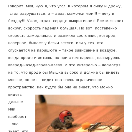
Говорит, мол, чую я, что угол, в котором я сижу и дрожу,
стал разрушаться, и – аааа, мамочки мои!!! – лечу в
бездну!!! Ужас, страх, сердце выпрыгивает! Все мелькает
вокруг, скорость падения большая. Но вот постепенно
скорость замедлилась и возникло состояние, которое,
наверное, бывает у белки-летяги, или у тех, кто
спускается на парашюте – такое зависание в воздухе,
когда вроде и летишь, но при этом паришь, планируешь
вперед-назад-вправо-влево. И что интересно – несмотря
на то, что вроде бы Мышка высоко и должна бы видеть
многое, ан нет – видит она очень ограниченное
пространство, как будто бы она не знает, что можно
видеть
дальше.
Или
наоборот
– она
знает, что