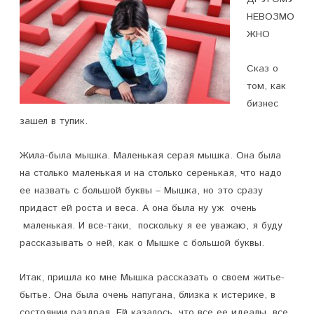
п
НЕВОЗМО
ЖНО
и
с
Сказ о
и
том, как
бизнес
П
зашел в тупик.
О
Жила-была мышка. Маленькая серая мышка. Она была
-
на столько маленькая и на столько серенькая, что надо
Д
ее назвать с большой буквы – Мышка, но это сразу
придаст ей роста и веса. А она была ну уж очень
Р
маленькая. И все-таки, поскольку я ее уважаю, я буду
У
рассказывать о ней, как о Мышке с большой буквы.
Г
Итак, пришла ко мне Мышка рассказать о своем житье-
О
бытье. Она была очень напугана, близка к истерике, в
М
состоянии раздрая. Ей казалось, что все ее идеалы, все,