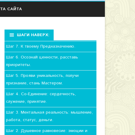
ТА САЙТА
ШАГИ НАВЕРХ:
Шаг 7. К твоему Предназначению.
Шаг 6. Осознай ценности, расставь
приоритеты.
Шаг 5. Прояви уникальность, получи
признание, стань Мастером.
Шаг 4. Со-Единение: сердечность,
служение, принятие.
Шаг 3. Ментальная реальность: мышление,
работа, статус, деньги.
Шаг 2. Душевное равновесие: эмоции и