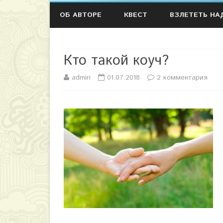
ОБ АВТОРЕ
КВЕСТ
ВЗЛЕТЕТЬ НА
Кто такой коуч?
admin
01.07.2018
2 комментария
к
з
а
п
и
с
и
К
т