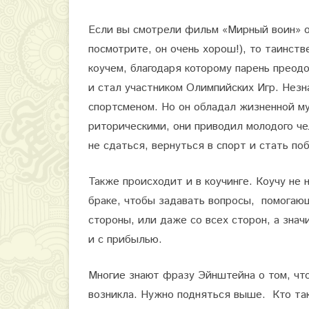
о
Если вы смотрели фильм «Мирный воин» о
т
посмотрите, он очень хорош!), то таинств
а
коучем, благодаря которому парень преод
и стал участником Олимпийских Игр. Незн
к
спортсменом. Но он обладал жизненной м
о
риторическими, они приводил молодого че
й
не сдаться, вернуться в спорт и стать по
к
Также происходит и в коучинге. Коучу не
о
браке, чтобы задавать вопросы, помогаю
у
стороны, или даже со всех сторон, а знач
ч
и с прибылью.
?
Многие знают фразу Эйнштейна о том, что
возникла. Нужно подняться выше. Кто тако