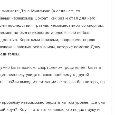
 гимнасте Дэне Миллмэне (а если нет, то
енный незнакомец Сократ, как раз и стал для него
олел последствия травмы, несовместимой со спортом,
акомец не был психологом и однозначно не был
удростью. Короткими фразами, вопросами, порою
ловека к важным осознаниям, которые помогли Дэну
бедителем.
 нужно быть врачом, спортсменом, родителем, быть в
щие человеку увидеть свою проблему с другой
ит – найти выход из ситуации не только без потерь, но
 проблему невозможно решить на том уровне, где она
й коуч? Коуч – это тот человек, кто подает руку и