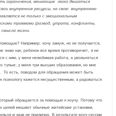
еть ограничения, мешающие легко двигаться
 свои внутренние ресурсы, на свою внутреннюю
равляется не только с эмоциональным
ческими травмами (развод, утрата, конфликты,
а смысла жизни.
помощью? Например: хочу замуж, но не получается;
е знаю как; ребенок все время противоречит, я не
ься с ним; у меня нелюбимая работа, а увольняться
то тупые; у меня три высших образования, но мне
е. То есть, поводом для обращения может быть
к психологу кажется несущественным, а радоваться
который обращается за помощью к коучу. Потому что
х целей мешают обычные житейские установки,
ельзя и эдак не прилично. В результате коуч-сессии