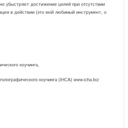
ьно убыстряет достижение целей при отсутствии
ация в действии (это мой любимый инструмент, о
.
ческого коучинга,
лографического коучинга (IHCA) www.icha.biz