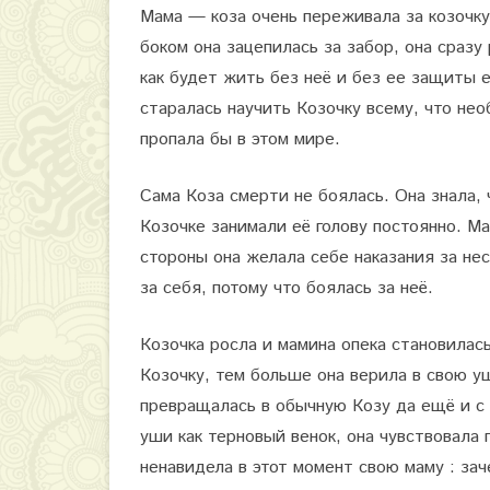
Мама — коза очень переживала за козочку
р
боком она зацепилась за забор, она сраз
е
как будет жить без неё и без ее защиты 
старалась научить Козочку всему, что нео
д
пропала бы в этом мире.
а
т
Сама Коза смерти не боялась. Она знала, 
е
Козочке занимали её голову постоянно. М
стороны она желала себе наказания за нес
л
за себя, потому что боялась за неё.
ь
с
Козочка росла и мамина опека становилас
Козочку, тем больше она верила в свою у
т
превращалась в обычную Козу да ещё и с 
в
уши как терновый венок, она чувствовала 
о
ненавидела в этот момент свою маму : за