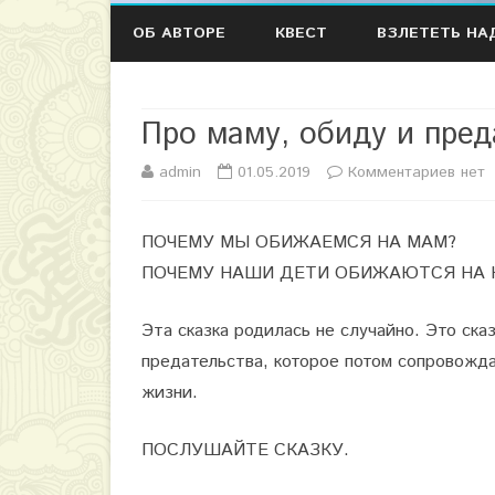
ОБ АВТОРЕ
КВЕСТ
ВЗЛЕТЕТЬ НА
Про маму, обиду и пред
admin
01.05.2019
Комментариев
к
нет
з
ПОЧЕМУ МЫ ОБИЖАЕМСЯ НА МАМ?
а
ПОЧЕМУ НАШИ ДЕТИ ОБИЖАЮТСЯ НА 
п
и
Эта сказка родилась не случайно. Это ска
предательства, которое потом сопровожда
с
жизни.
и
П
ПОСЛУШАЙТЕ СКАЗКУ.
р