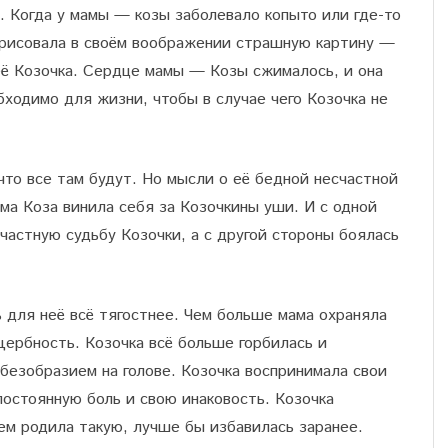
. Когда у мамы — козы заболевало копыто или где-то
у рисовала в своём воображении страшную картину —
её Козочка. Сердце мамы — Козы сжималось, и она
бходимо для жизни, чтобы в случае чего Козочка не
что все там будут. Но мысли о её бедной несчастной
ама Коза винила себя за Козочкины уши. И с одной
частную судьбу Козочки, а с другой стороны боялась
ь для неё всё тягостнее. Чем больше мама охраняла
щербность. Козочка всё больше горбилась и
безобразием на голове. Козочка воспринимала свои
постоянную боль и свою инаковость. Козочка
чем родила такую, лучше бы избавилась заранее.