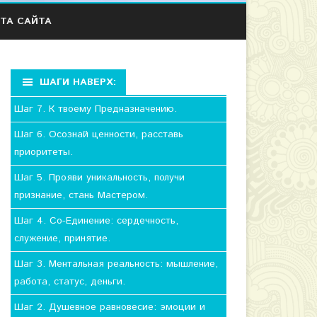
ТА САЙТА
ШАГИ НАВЕРХ:
Шаг 7. К твоему Предназначению.
Шаг 6. Осознай ценности, расставь
приоритеты.
Шаг 5. Прояви уникальность, получи
признание, стань Мастером.
Шаг 4. Со-Единение: сердечность,
служение, принятие.
Шаг 3. Ментальная реальность: мышление,
работа, статус, деньги.
Шаг 2. Душевное равновесие: эмоции и