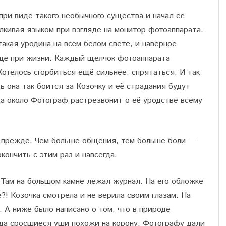
ри виде такого необычного существа и начал её
лкивая языком при взгляде на монитор фотоаппарата.
такая уродина на всём белом свете, и наверное
ещё при жизни. Каждый щелчок фотоаппарата
Хотелось сгорбиться ещё сильнее, спрятаться. И так
ь она так боится за Козочку и её страдания будут
да около Фотограф растрезвонит о её уродстве всему
к прежде. Чем больше общения, тем больше боли —
кончить с этим раз и навсегда.
 Там на большом камне лежал журнал. На его обложке
е?! Козочка смотрела и не верила своим глазам. На
. А ниже было написано о том, что в природе
огда сросшиеся уши похожи на корону. Фотографу дали