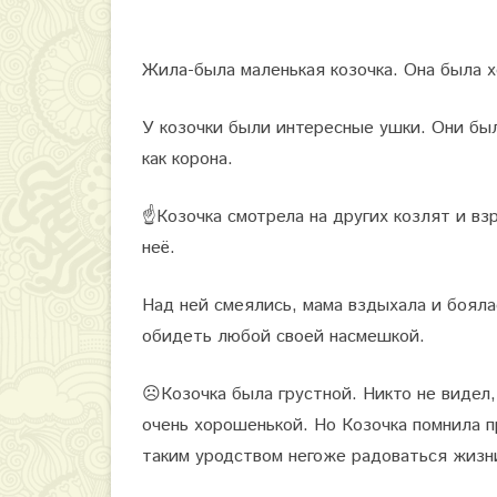
о
м
Жила-была маленькая козочка. Она была х
а
У козочки были интересные ушки. Они был
м
как корона.
у
☝️
Козочка смотрела на других козлят и взро
,
неё.
о
б
Над ней смеялись, мама вздыхала и боялас
обидеть любой своей насмешкой.
и
д
☹️
Козочка была грустной. Никто не видел,
у
очень хорошенькой. Но Козочка помнила пр
и
таким уродством негоже радоваться жизн
п