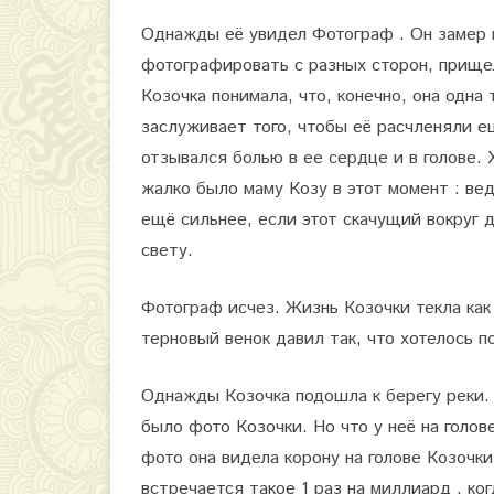
Однажды её увидел Фотограф . Он замер п
фотографировать с разных сторон, прище
Козочка понимала, что, конечно, она одна 
заслуживает того, чтобы её расчленяли 
отзывался болью в ее сердце и в голове. 
жалко было маму Козу в этот момент : вед
ещё сильнее, если этот скачущий вокруг 
свету.
Фотограф исчез. Жизнь Козочки текла ка
терновый венок давил так, что хотелось по
Однажды Козочка подошла к берегу реки.
было фото Козочки. Но что у неё на голов
фото она видела корону на голове Козочки
встречается такое 1 раз на миллиард , к