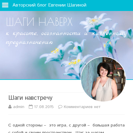
Авторский блог Евгении Шагиной
ШАГИ НАВЕРХ
к красоте, осознанности и жизненному
предназначению
Наверх
Шаги навстречу
admin
17.08.2015
Комментариев
к
нет
з
С одной стороны – это игра, с другой – большая работа
а
с собой и своим пространством. Шаг за шагом.