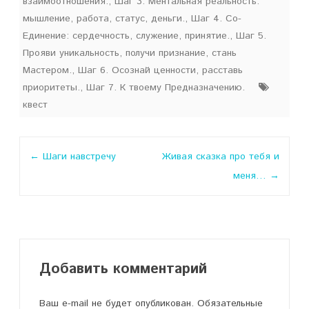
взаимоотношения.
,
Шаг 3. Ментальная реальность:
мышление, работа, статус, деньги.
,
Шаг 4. Со-
Единение: сердечность, служение, принятие.
,
Шаг 5.
Прояви уникальность, получи признание, стань
Мастером.
,
Шаг 6. Осознай ценности, расставь
приоритеты.
,
Шаг 7. К твоему Предназначению.
квест
Навигация
←
Шаги навстречу
Живая сказка про тебя и
по
меня…
→
записи
Добавить комментарий
Ваш e-mail не будет опубликован.
Обязательные