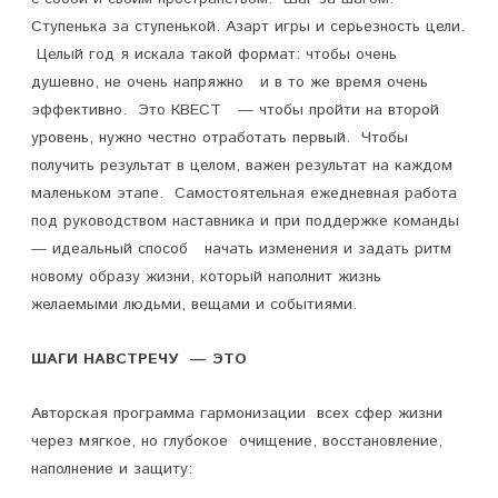
п
Ступенька за ступенькой. Азарт игры и серьезность цели.
Целый год я искала такой формат: чтобы очень
и
душевно, не очень напряжно и в то же время очень
с
эффективно. Это КВЕСТ — чтобы пройти на второй
и
уровень, нужно честно отработать первый. Чтобы
получить результат в целом, важен результат на каждом
Ш
маленьком этапе. Самостоятельная ежедневная работа
а
под руководством наставника и при поддержке команды
— идеальный способ начать изменения и задать ритм
г
новому образу жизни, который наполнит жизнь
и
желаемыми людьми, вещами и событиями.
н
ШАГИ НАВСТРЕЧУ
— ЭТО
а
в
Авторская программа гармонизации всех сфер жизни
через мягкое, но глубокое очищение, восстановление,
с
наполнение и защиту:
т