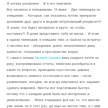
Я хотела ускорения… И я его получила!
Все началось в понедельник, 13 июля… Два челленджа по
очищению… Которые, как оказалось потом, прекрасно
дополнили друг друга и выдали потрясающий результат!!!
Я знала, что будет интересно и круто, но чтобы
настолько?! Я даже представить себе не могла… И если
в одном челлендже я очищала тело, в «Шагах на встречу»
я чистила все – убеждения, долги, неоконченные дела,
ценности, отношения и пространство вокруг…
С самого начала
Евгения Шагина
вела каждого почти за
руку, контролировала отчеты, помогала разобраться в
каких-то вопросах, проводила коуч-сессии, давала
возможность немного отстать(лето все таки – гости,
развлечения, поездки, не всегда получалось все задания
сделать вовремя). Хвосты все подтягивали быстро,
потому что с каждым днем было все интереснее и
увлекательнее… Женя открывала для нас то, что многие
уже знали, но в этот раз, да еще на чистое тело, а с ним